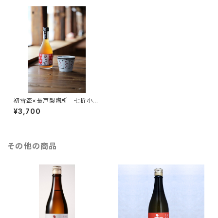
初雪盃×長戸製陶所 七折小梅
梅酒×古砥部文花格子蕎麦猪口
¥3,700
セット
その他の商品