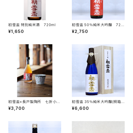
初雪盃 特別純米酒 720ml
初雪盃 50％純米大吟醸 720
ml
¥1,650
¥2,750
初雪盃×長戸製陶所 七折小梅
初雪盃 35％純米大吟醸(桐箱)
梅酒×古砥部文花格子蕎麦猪口
720ml
¥3,700
¥6,600
セット