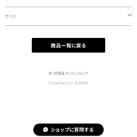
純米吟醸
ロック
甘酒
セット
グッズ
セット
純米
ストレート
贈答セット
初雪盃
商品一覧に戻る
吟醸
凍結酒
初雪盃 日本酒+リキュール
大吟醸
初雪盃 リキュール+砥部焼
© 初雪盃ネットショップ
Powered by
本醸造
その他
ショップに質問する