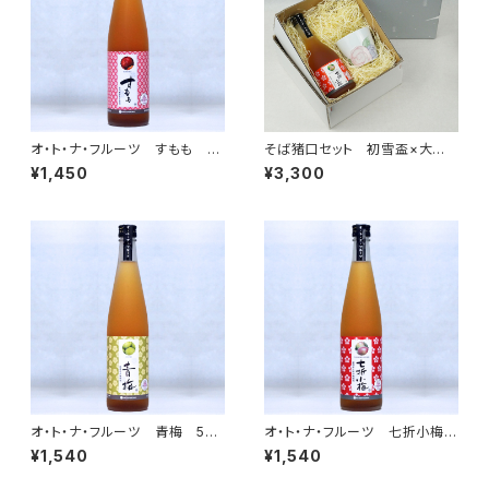
オ・ト・ナ・フルーツ すもも 5
そば猪口セット 初雪盃×大西
00ml
陶芸 七折小梅梅酒×イッチン
¥1,450
¥3,300
ピンクローズ蕎麦猪口セット
オ・ト・ナ・フルーツ 青梅 500
オ・ト・ナ・フルーツ 七折小梅梅
ml
酒 500ml
¥1,540
¥1,540