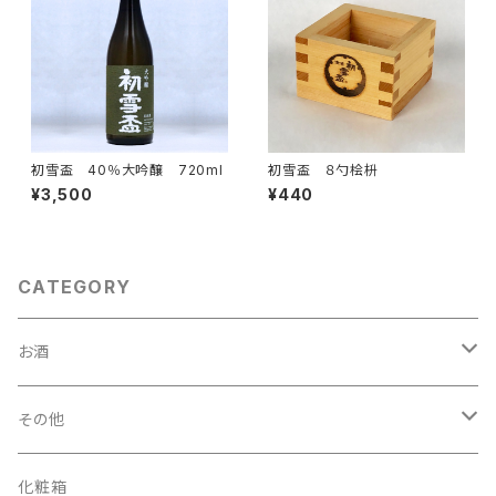
初雪盃 40％大吟醸 720ml
初雪盃 ８勺桧枡
¥3,500
¥440
CATEGORY
お酒
日本酒
その他
純米大吟醸
リキュール
食品
化粧箱