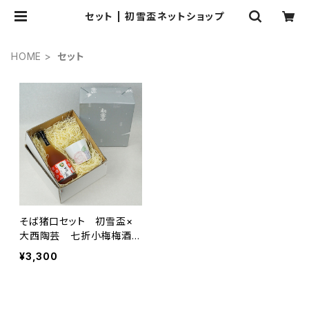
セット | 初雪盃ネットショップ
HOME
セット
そば猪口セット 初雪盃×
大西陶芸 七折小梅梅酒×
イッチンピンクローズ蕎麦
¥3,300
猪口セット