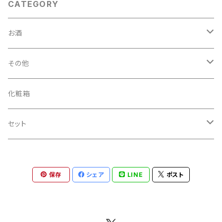
CATEGORY
お酒
日本酒
その他
純米大吟醸
リキュール
食品
化粧箱
純米吟醸
ロック
甘酒
セット
グッズ
セット
純米
ストレート
贈答セット
初雪盃
保存
シェア
LINE
ポスト
吟醸
凍結酒
初雪盃 日本酒+リキュール
大吟醸
初雪盃 リキュール+砥部焼